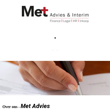
.
.
.
Me
t
Advies
Over ons -