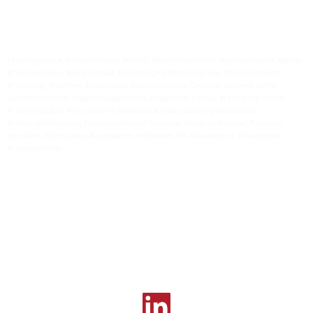
LinkedIn-netwerk
Futurizinginance, #Futureinfinance, #control, #Businesscontroller, #businesscontrol, #advies,
#financieeladvies, #adviesopmaat, #FuturizingHR, #futurizingLegal, #FuturizingRecht,
#Futurizing, #Nextlevel, #projectleider, #partnerinfinance, Controller, business partner,
business controller, projectmanager Finance, projectleider Finance, #FuturizingFinance,
#FuturizingLegal, #FuturizingHR, Strategisch adviseur, codriving the business,
#codrivingthebusiness, Financieel adviseur, Financieel interim professional, Financieel
consultant, #Consultancy, #Legalpartner, #HRpartner, RPA, Data analytics, #Futureproof,
#Futureproofscan